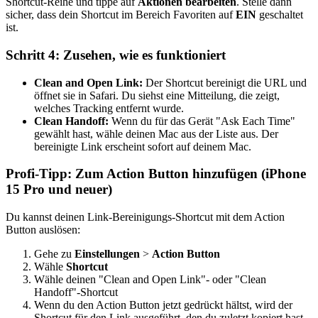
Shortcut-Reihe und tippe auf
Aktionen bearbeiten
. Stelle dann
sicher, dass dein Shortcut im Bereich Favoriten auf
EIN
geschaltet
ist.
Schritt 4: Zusehen, wie es funktioniert
Clean and Open Link:
Der Shortcut bereinigt die URL und
öffnet sie in Safari. Du siehst eine Mitteilung, die zeigt,
welches Tracking entfernt wurde.
Clean Handoff:
Wenn du für das Gerät "Ask Each Time"
gewählt hast, wähle deinen Mac aus der Liste aus. Der
bereinigte Link erscheint sofort auf deinem Mac.
Profi-Tipp: Zum Action Button hinzufügen (iPhone
15 Pro und neuer)
Du kannst deinen Link-Bereinigungs-Shortcut mit dem Action
Button auslösen:
Gehe zu
Einstellungen
>
Action Button
Wähle
Shortcut
Wähle deinen "Clean and Open Link"- oder "Clean
Handoff"-Shortcut
Wenn du den Action Button jetzt gedrückt hältst, wird der
Shortcut für den Link ausgeführt, den du zuletzt kopiert hast