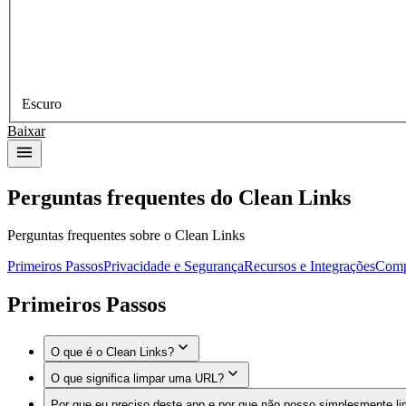
Escuro
Baixar
Perguntas frequentes do Clean Links
Perguntas frequentes sobre o Clean Links
Primeiros Passos
Privacidade e Segurança
Recursos e Integrações
Comp
Primeiros Passos
O que é o Clean Links?
O que significa limpar uma URL?
O Clean Links é um utilitário gratuito para iPhone, iPad e Mac
apenas o que deseja, sem rastreadores ou redirecionamentos ocu
Por que eu preciso deste app e por que não posso simplesmente l