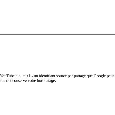
e YouTube ajoute
- un identifiant source par partage que Google peut r
si
ime
et conserve votre horodatage.
si