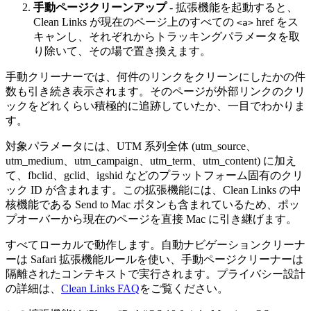
手動ページクリーンアップ
- 拡張機能を起動すると、
Clean Links が現在のページ上のすべての
href をス
<a>
キャンし、それぞれからトラッキングパラメータを取
り除いて、その場で置き換えます。
手動クリーナーでは、何件のリンクをクリーンにしたかの件
数も引き続き表示されます。そのページが外部リンクのクリ
ックをどれくらい積極的に追跡していたか、一目でわかりま
す。
対象パラメータには、UTM 系列全体 (utm_source、
utm_medium、utm_campaign、utm_term、utm_content) に加え
て、fbclid、gclid、igshid などのプラットフォーム固有のクリ
ック ID が含まれます。この拡張機能には、Clean Links の中
核機能である Send to Mac ボタンも含まれているため、ポッ
プオーバーから現在のページを直接 Mac に引き継げます。
すべてローカルで動作します。自動ナビゲーションクリーナ
ーは Safari 拡張機能ルールを使い、手動ページクリーナーは
隔離されたコンテキストで実行されます。プライバシー設計
の詳細は、
Clean Links FAQ
をご覧ください。