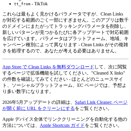
- TikTok
tt_from
これらは最もよく見かけるパラメータですが、Clean Links
が対応する範囲のごく一部にすぎません。このアプリは数千
のドメインにまたがってトラッキングパラメータを削除し、
新しいパターンが見つかるたびに各アップデートで対応範囲
を広げています。パラメータはプラットフォーム、地域、キ
ャンペーン種別によって異なります - Clean Links がその複雑
さを処理するので、あなたが考える必要はありません。
App Store で Clean Links を無料ダウンロード
して、次に閲覧
するページで拡張機能を試してください。"Cleaned X links"
の件数を確認してみてください - ほとんどのニュースサイ
ト、ソーシャルプラットフォーム、EC ページでは、予想よ
り多い数字になります。
2026年5月アップデートの詳細は、
Safari Link Cleaner: ページ
が開く前に URL をクリーンにする
をご覧ください。
Apple デバイス全体でリンククリーニングを自動化する他の
方法については、
Apple Shortcuts ガイド
をご覧ください。