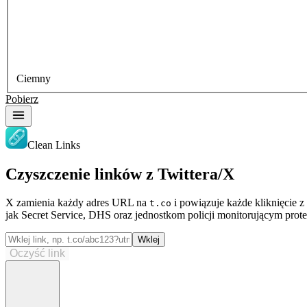
Ciemny
Pobierz
Clean Links
Czyszczenie linków z Twittera/X
X zamienia każdy adres URL na
i powiązuje każde kliknięcie z
t.co
jak Secret Service, DHS oraz jednostkom policji monitorującym prote
Wklej
Oczyść link