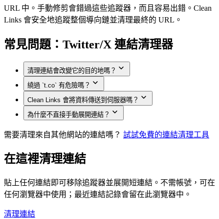
URL 中。手動修剪會錯過這些追蹤器，而且容易出錯。Clean
Links 會安全地追蹤整個導向鏈並清理最終的 URL。
常見問題：Twitter/X 連結清理器
清理連結會改變它的目的地嗎？
繞過 `t.co` 有危險嗎？
不會。清理過程會移除追蹤器並展開短連結，但會保留
Clean Links 會將資料傳送到伺服器嗎？
原始目的地。
`t.co` 增加了一層安全保護，但它同時也會追蹤您的點擊
為什麼不直接手動展開連結？
並增加重新導向。Clean Links 會在您的裝置上展開它，
不會。所有處理都在裝置上進行，沒有任何日誌或帳
並顯示真實的 URL，讓您在開啟或分享前可以自行決
號。
需要清理來自其他網站的連結嗎？
基於重新導向的追蹤器通常出現在轉換中途，而不是在
試試免費的連結清理工具
定。
原始 URL 中。手動修剪會錯過這些追蹤器，而且容易出
在這裡清理連結
錯。Clean Links 會安全地追蹤整個導向鏈並清理最終的
URL。
貼上任何連結即可移除追蹤器並展開短連結。不需帳號，可在
任何瀏覽器中使用；最近連結記錄會留在此瀏覽器中。
清理連結