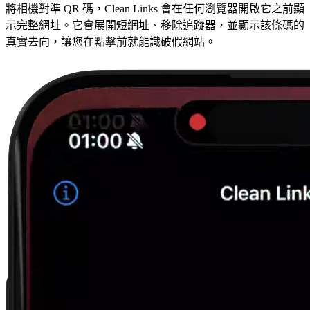
將相機對準 QR 碼，Clean Links 會在任何瀏覽器開啟它之前顯
示完整網址。它會展開短網址、移除追蹤器，並顯示該條碼的
真實去向，讓您在點擊前就能識破假網站。