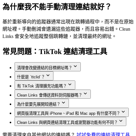
為什麼我不能手動清理連結就好？
基於重新導向的追蹤器通常出現在跳轉過程中，而不是在原始
網址裡。手動刪減會遺漏這些追蹤器，而且容易出錯。Clean
Links 會安全地追蹤整個跳轉鏈，並清理最終的網址。
常見問題：TikTok 連結清理工具
清理會改變連結的目標網址嗎？
什麼是 `ttclid`？
不會。清理功能會移除追蹤器並展開短網址，但會保留
有 TikTok 清理擴充功能嗎？
原本的目標網址。
這是 TikTok 的點擊識別碼。它能幫助 TikTok 將連結點
Clean Links 會傳送資料到伺服器嗎？
擊與特定的分享、行銷活動或廣告互動連結起來。
Clean Links 為 iPhone、iPad 和 Mac 提供了 Safari 擴充功
為什麼要先展開短連結？
能。它會在 Safari 瀏覽過程中、頁面開啟前，移除支援
Apple app 會在裝置上清理 TikTok 連結。網頁版清理工
的追蹤參數。在其他任何瀏覽器中，此頁面上的網頁版
網頁版清理工具與 iPhone、iPad 和 Mac app 有什麼不同？
具目前會將連結傳送到 Clean Links API，因為完整的規
展開能揭露真實的目的地，讓你在任何人點擊前就能避
清理工具會套用相同的清理規則。
則引擎目前尚無法部署到所有瀏覽器上。我們不會記
Clean Links 與網頁連結清理工具或瀏覽器功能有何不同？
開網路釣魚和誤導性的重新導向。
清理規則相同，但 Apple app 有更多系統整合功能：分
錄、儲存這些請求，也不會與帳戶連結，而且短連結仍
享表單清理、Safari 擴充功能支援、QR 碼掃描、捷徑、
需要清理來自其他網站的連結嗎？
大多數瀏覽器層級的清理工具只會移除你已能看到的部
試試免費的連結清理工具