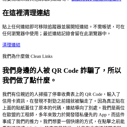
會在隔離、無 cookie 的環境中使用隨機化的使用者代理
Siri，以及 Mac 剪貼簿工具。網頁版清理工具目前專注
分。Clean Links 還會解開短連結、追蹤重新導向鏈，並
來解析。
於在瀏覽器中貼上並清理，而瀏覽器原生 WASM 版本正
在這裡清理連結
清除在中途出現的追蹤器。Apple app 更具備分享表單、
在開發中。
Safari 擴充功能、QR 碼掃描器、捷徑、Siri 和 Mac 剪貼
簿工作流程，而網頁版清理工具則在任何瀏覽器中提供
貼上任何連結即可移除追蹤器並展開短連結。不需帳號，可在
相同的隱私優先清理邏輯。
任何瀏覽器中使用；最近連結記錄會留在此瀏覽器中。
清理連結
我們為什麼做 Clean Links
我們身邊的人被 QR Code 詐騙了，所以
我們做了點什麼。
我們有位親近的人掃描了停車收費表上的 QR Code，輸入了
信用卡資訊，在發現不對勁之前錢就被騙走了。因為真正貼在
上面的貼紙蓋住了原本的代碼，連結導向了別處。我們是兩位
在歐盟的工程師，多年來致力於開發隱私優先的 App，而這件
事成了我們的推力。我們想要一個快速的方式，在點擊之前能