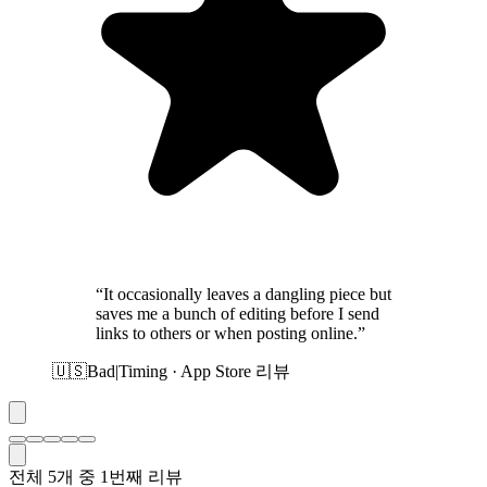
“It occasionally leaves a dangling piece but
saves me a bunch of editing before I send
links to others or when posting online.”
🇺🇸
Bad|Timing · App Store 리뷰
전체 5개 중 1번째 리뷰