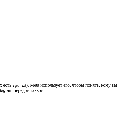
х есть
). Meta использует его, чтобы понять, кому вы
igshid
agram перед вставкой.