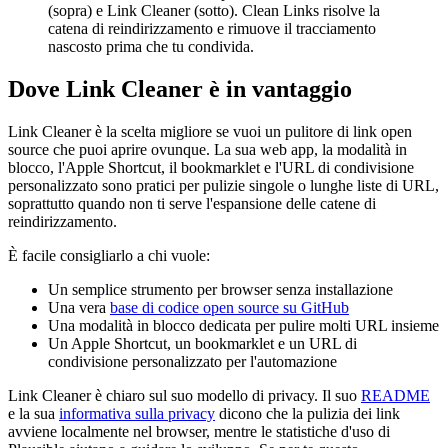
(sopra) e Link Cleaner (sotto). Clean Links risolve la
catena di reindirizzamento e rimuove il tracciamento
nascosto prima che tu condivida.
Dove Link Cleaner è in vantaggio
Link Cleaner è la scelta migliore se vuoi un pulitore di link open
source che puoi aprire ovunque. La sua web app, la modalità in
blocco, l'Apple Shortcut, il bookmarklet e l'URL di condivisione
personalizzato sono pratici per pulizie singole o lunghe liste di URL,
soprattutto quando non ti serve l'espansione delle catene di
reindirizzamento.
È facile consigliarlo a chi vuole:
Un semplice strumento per browser senza installazione
Una vera
base di codice open source su GitHub
Una modalità in blocco dedicata per pulire molti URL insieme
Un Apple Shortcut, un bookmarklet e un URL di
condivisione personalizzato per l'automazione
Link Cleaner è chiaro sul suo modello di privacy. Il suo
README
e la sua
informativa sulla privacy
dicono che la pulizia dei link
avviene localmente nel browser, mentre le statistiche d'uso di