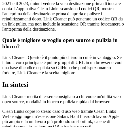
2021 e il 2023, quindi vedere la vera destinazione prima di toccare
conta. L'app nativa Clean Links scansiona i codici QR, mostra
l'anteprima della destinazione prima di aprirla e pulisce i
reindirizzamenti dopo. Link Cleaner può generare un codice QR da
un link pulito, ma non include la scansione QR tramite fotocamera o
l'anteprima della destinazione.
Quale è migliore se voglio open source o pulizia in
blocco?
Link Cleaner. Questo è il punto più chiaro in cui è in vantaggio. Se
il tuo lavoro principale è pulire gruppi di URL in un browser e vuoi
una base di codice ospitata su GitHub che puoi ispezionare o
forkare, Link Cleaner è la scelta migliore.
In sintesi
Link Cleaner merita di essere consigliato a chi vuole un'utilità web
open source, modalità in blocco e pulizia rapida dal browser.
Clean Links copre lo stesso caso d'uso web tramite Clean Links
Web e aggiunge un'estensione Safari. Ha il flusso di lavoro Apple
più ampio e fa un lavoro più profondo su shortlink, catene di
reindirizzamento, anteprime QR e tracker nascosti.