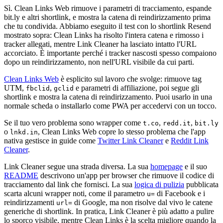
Sì. Clean Links Web rimuove i parametri di tracciamento, espande
bit.ly e altri shortlink, e mostra la catena di reindirizzamento prima
che tu condivida. Abbiamo eseguito il test con lo shortlink Resend
mostrato sopra: Clean Links ha risolto l'intera catena e rimosso i
tracker allegati, mentre Link Cleaner ha lasciato intatto l'URL
accorciato. È importante perché i tracker nascosti spesso compaiono
dopo un reindirizzamento, non nell'URL visibile da cui parti.
Clean Links Web
è esplicito sul lavoro che svolge: rimuove tag
UTM,
,
e parametri di affiliazione, poi segue gli
fbclid
gclid
shortlink e mostra la catena di reindirizzamento. Puoi usarlo in una
normale scheda o installarlo come PWA per accedervi con un tocco.
Se il tuo vero problema sono wrapper come
,
,
t.co
redd.it
bit.ly
o
, Clean Links Web copre lo stesso problema che l'app
lnkd.in
nativa gestisce in guide come
Twitter Link Cleaner
e
Reddit Link
Cleaner
.
Link Cleaner segue una strada diversa. La sua
homepage
e il suo
README
descrivono un'app per browser che rimuove il codice di
tracciamento dal link che fornisci. La sua
logica di pulizia
pubblicata
scarta alcuni wrapper noti, come il parametro
di Facebook e i
u=
reindirizzamenti
di Google, ma non risolve dal vivo le catene
url=
generiche di shortlink. In pratica, Link Cleaner è più adatto a pulire
lo sporco visibile, mentre Clean Links è la scelta migliore quando la