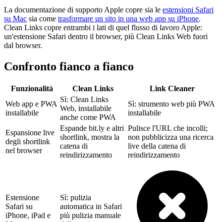
La documentazione di supporto Apple copre sia le
estensioni Safari
su Mac
sia come
trasformare un sito in una web app su iPhone
.
Clean Links copre entrambi i lati di quel flusso di lavoro Apple:
un'estensione Safari dentro il browser, più Clean Links Web fuori
dal browser.
Confronto fianco a fianco
Funzionalità
Clean Links
Link Cleaner
Sì: Clean Links
Web app e PWA
Sì: strumento web più PWA
Web, installabile
installabile
installabile
anche come PWA
Espande bit.ly e altri
Pulisce l'URL che incolli;
Espansione live
shortlink, mostra la
non pubblicizza una ricerca
degli shortlink
catena di
live della catena di
nel browser
reindirizzamento
reindirizzamento
Estensione
Sì: pulizia
Safari su
automatica in Safari
iPhone, iPad e
più pulizia manuale