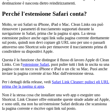
destinazione è nascosta dietro reindirizzamenti.
Perché l'estensione Safari conta?
Molto, se usi Safari su iPhone, iPad o Mac. Clean Links ora può
rimuovere i parametri di tracciamento supportati durante la
navigazione in Safari, prima che la pagina si apra. La stessa
estensione pulisce anche ogni link sulla pagina corrente direttamente
sul posto, quindi non devi copiare gli URL uno per uno o passarli
attraverso uno Shortcut solo per rimuovere il tracciamento prima di
condividere su dispositivi Apple.
Questa è la funzione che distingue il flusso di lavoro Apple di Clean
Links. Con l'
estensione Safari
, puoi pulire tutti i link in uscita su una
pagina con un tocco su iPhone e iPad o un clic su Mac. Puoi anche
inviare la pagina corrente al tuo Mac dall'estensione stessa.
Per i dettagli della release, vedi
Safari Link Cleaner: pulisci gli URL
prima che la pagina si apra
.
Non è la stessa cosa che installare una web app o eseguire uno
Shortcut. Link Cleaner offre entrambe queste strade adatte ad Apple,
e sono utili, ma non ha un'estensione Safari dedicata che scansiona
la pagina corrente e riscrive ogni link sul posto.