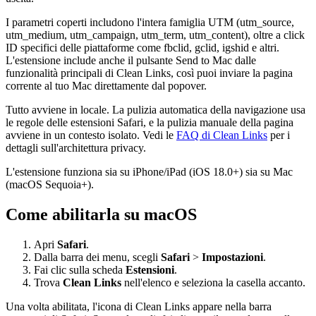
I parametri coperti includono l'intera famiglia UTM (utm_source,
utm_medium, utm_campaign, utm_term, utm_content), oltre a click
ID specifici delle piattaforme come fbclid, gclid, igshid e altri.
L'estensione include anche il pulsante Send to Mac dalle
funzionalità principali di Clean Links, così puoi inviare la pagina
corrente al tuo Mac direttamente dal popover.
Tutto avviene in locale. La pulizia automatica della navigazione usa
le regole delle estensioni Safari, e la pulizia manuale della pagina
avviene in un contesto isolato. Vedi le
FAQ di Clean Links
per i
dettagli sull'architettura privacy.
L'estensione funziona sia su iPhone/iPad (iOS 18.0+) sia su Mac
(macOS Sequoia+).
Come abilitarla su macOS
Apri
Safari
.
Dalla barra dei menu, scegli
Safari
>
Impostazioni
.
Fai clic sulla scheda
Estensioni
.
Trova
Clean Links
nell'elenco e seleziona la casella accanto.
Una volta abilitata, l'icona di Clean Links appare nella barra