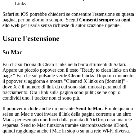
Links
Safari su iOS potrebbe chiederti se consentire l'estensione su questa
pagina, per un giorno o sempre. Scegli
Consenti sempre su ogni
sito web
per usarla senza richieste di autorizzazione ripetute.
Usare l'estensione
Su Mac
Fai clic sull'icona di Clean Links nella barra strumenti di Safari.
Appare un piccolo popover con il testo "Ready to clean links on this
page." Fai clic sul pulsante verde
Clean Links
. Dopo un momento,
il popover si aggiorna e mostra "Cleaned X links on [domain]" -
dove X è il numero di link da cui sono stati rimossi parametri di
tracciamento. Ora i link sulla pagina sono puliti; se ne copi o
condividi uno, i tracker non ci sono più.
Il popover include anche un pulsante
Send to Mac
. È utile quando
sei su un Mac e vuoi inviare il link della pagina corrente a un altro
Mac - per esempio uno fuori dalla portata di AirDrop o su una rete
separata. Send to Mac funziona tramite sincronizzazione iCloud,
quindi raggiunge anche i Mac in stop o su una rete Wi-Fi diversa.