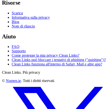
Risorse
Scarica
Informativa sulla privacy
Blog
Note di rilascio
Aiuto
FAQ
Supporto
Come protegge la mia privacy Clean Links?
Clean Links può bloccare i tentativi di phishing ("quishing")?
Clean Links funziona all'interno di Safari, Mail e altre app?
Clean Links. Più privacy
©
Numen.ie
. Tutti i diritti riservati.