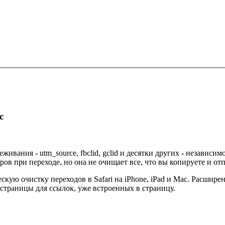
c
вания - utm_source, fbclid, gclid и десятки других - независим
тров при переходе, но она не очищает все, что вы копируете и от
ескую очистку переходов в Safari на iPhone, iPad и Mac. Расши
страницы для ссылок, уже встроенных в страницу.